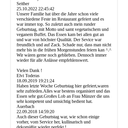
Seither
25.10.2022
22:45:42
Unsere Familie hat über die Jahre schon viele
verschiedene Feste im Restaurant gefeiert und es
war immer top. So zuletzt auch mein runder
Geburtstag, mit Motto und samt vegetarischem und
veganem Buffet. Das Essen kam bei allen gut an
und war von höchster Qualität. Der Sevice war
freundlich und auf Zack. Schade nur, dass man nicht
mehr bis in die frühen Morgenstunden feiern kan ^.^
Wir wären gerne noch geblieben. Dennoch immer
wieder für alle Anlässe empfehlenswert.
Vielen Dank !
Elvi Toderas
18.09.2019
19:21:24
Haben letzte Woche Geburtstag hier gefeiert,waren
sehr zufrieden.Alles war bestens organisiert und das
Essen sehr gut.Großes Lob an Frau Münzer die uns
sehr kompetent und umsichtig bedient hat.
Auerbach
22.09.2018
14:59:20
Auch dieser Geburtstag war, wie schon einige
vorher, vom Service her, kullinarisch und
dekomäßig wieder perfekt !