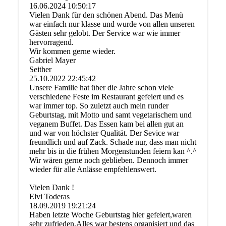
16.06.2024
10:50:17
Vielen Dank für den schönen Abend. Das Menü
war einfach nur klasse und wurde von allen unseren
Gästen sehr gelobt. Der Service war wie immer
hervorragend.
Wir kommen gerne wieder.
Gabriel Mayer
Seither
25.10.2022
22:45:42
Unsere Familie hat über die Jahre schon viele
verschiedene Feste im Restaurant gefeiert und es
war immer top. So zuletzt auch mein runder
Geburtstag, mit Motto und samt vegetarischem und
veganem Buffet. Das Essen kam bei allen gut an
und war von höchster Qualität. Der Sevice war
freundlich und auf Zack. Schade nur, dass man nicht
mehr bis in die frühen Morgenstunden feiern kan ^.^
Wir wären gerne noch geblieben. Dennoch immer
wieder für alle Anlässe empfehlenswert.
Vielen Dank !
Elvi Toderas
18.09.2019
19:21:24
Haben letzte Woche Geburtstag hier gefeiert,waren
sehr zufrieden.Alles war bestens organisiert und das