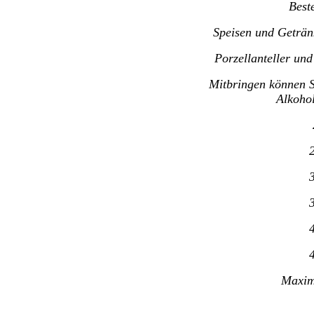
Bes
Speisen und Getränkese
Porzellanteller un
Mitbringen können S
Alkohol
2
Maxim