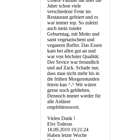
Unsere Familie hat über die
Jahre schon viele
verschiedene Feste im
Restaurant gefeiert und es
war immer top. So zuletzt
auch mein runder
Geburtstag, mit Motto und
samt vegetarischem und
veganem Buffet. Das Essen
kam bei allen gut an und
war von höchster Qualität.
Der Sevice war freundlich
und auf Zack. Schade nur,
dass man nicht mehr bis in
die frühen Morgenstunden
feiern kan ^.^ Wir wären
gerne noch geblieben.
Dennoch immer wieder für
alle Anlässe
empfehlenswert.
Vielen Dank !
Elvi Toderas
18.09.2019
19:21:24
Haben letzte Woche