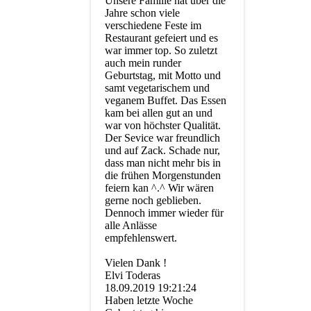
Unsere Familie hat über die
Jahre schon viele
verschiedene Feste im
Restaurant gefeiert und es
war immer top. So zuletzt
auch mein runder
Geburtstag, mit Motto und
samt vegetarischem und
veganem Buffet. Das Essen
kam bei allen gut an und
war von höchster Qualität.
Der Sevice war freundlich
und auf Zack. Schade nur,
dass man nicht mehr bis in
die frühen Morgenstunden
feiern kan ^.^ Wir wären
gerne noch geblieben.
Dennoch immer wieder für
alle Anlässe
empfehlenswert.
Vielen Dank !
Elvi Toderas
18.09.2019
19:21:24
Haben letzte Woche