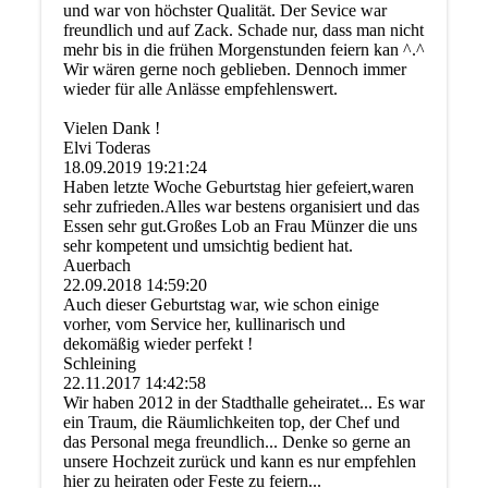
und war von höchster Qualität. Der Sevice war
freundlich und auf Zack. Schade nur, dass man nicht
mehr bis in die frühen Morgenstunden feiern kan ^.^
Wir wären gerne noch geblieben. Dennoch immer
wieder für alle Anlässe empfehlenswert.
Vielen Dank !
Elvi Toderas
18.09.2019
19:21:24
Haben letzte Woche Geburtstag hier gefeiert,waren
sehr zufrieden.Alles war bestens organisiert und das
Essen sehr gut.Großes Lob an Frau Münzer die uns
sehr kompetent und umsichtig bedient hat.
Auerbach
22.09.2018
14:59:20
Auch dieser Geburtstag war, wie schon einige
vorher, vom Service her, kullinarisch und
dekomäßig wieder perfekt !
Schleining
22.11.2017
14:42:58
Wir haben 2012 in der Stadthalle geheiratet... Es war
ein Traum, die Räumlichkeiten top, der Chef und
das Personal mega freundlich... Denke so gerne an
unsere Hochzeit zurück und kann es nur empfehlen
hier zu heiraten oder Feste zu feiern...